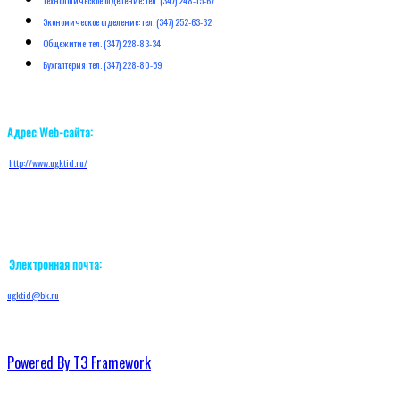
Экономическое отделение: тел. (347) 252-63-32
Общежитие: тел. (347) 228-83-34
Бухгалтерия: тел. (347) 228-80-59
Адрес Web-сайта:
http://w
ww.ugktid.ru/
Электронная почта:
ugktid@bk.ru
Powered By T3 Framework