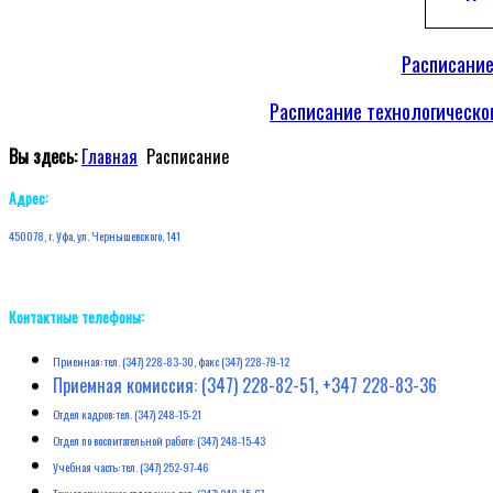
Расписание
Расписание технологическо
Вы здесь:
Главная
Расписание
Адрес:
450078, г. Уфа, ул. Чернышевского, 141
Контактные телефоны:
Приемная: тел. (347) 228-83-30, факс (347) 228-79-12
Приемная комиссия: (347) 228-82-51, +347 228-83-36
Отдел кадров: тел. (347) 248-15-21
Отдел по воспитательной работе: (347) 248-15-43
Учебная часть: тел. (347) 252-97-46
Технологическое отделение: тел. (347) 248-15-67