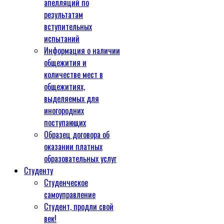
апелляций по
результатам
вступительных
испытаний
Информация о наличии
общежития и
количестве мест в
общежитиях,
выделяемых для
иногородних
поступающих
Образец договора об
оказании платных
образовательных услуг
Студенту
Студенческое
самоуправление
Студент, продли свой
век!