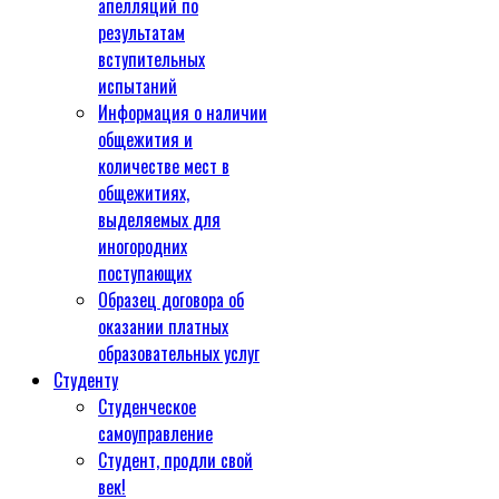
апелляций по
результатам
вступительных
испытаний
Информация о наличии
общежития и
количестве мест в
общежитиях,
выделяемых для
иногородних
поступающих
Образец договора об
оказании платных
образовательных услуг
Студенту
Студенческое
самоуправление
Студент, продли свой
век!