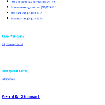
Технологическое отделение: тел. (347) 248-15-67
Экономическое отделение: тел. (347) 252-63-32
Общежитие: тел. (347) 228-83-34
Бухгалтерия: тел. (347) 228-80-59
Адрес Web-сайта:
http://w
ww.ugktid.ru/
Электронная почта:
ugktid@bk.ru
Powered By T3 Framework