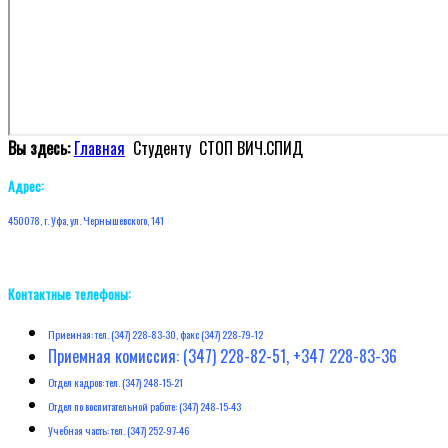
Вы здесь:
Главная
Студенту
СТОП ВИЧ.СПИД
Адрес:
450078, г. Уфа, ул. Чернышевского, 141
Контактные телефоны:
Приемная: тел. (347) 228-83-30, факс (347) 228-79-12
Приемная комиссия: (347) 228-82-51, +347 228-83-36
Отдел кадров: тел. (347) 248-15-21
Отдел по воспитательной работе: (347) 248-15-43
Учебная часть: тел. (347) 252-97-46