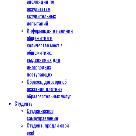
апелляций по
результатам
вступительных
испытаний
Информация о наличии
общежития и
количестве мест в
общежитиях,
выделяемых для
иногородних
поступающих
Образец договора об
оказании платных
образовательных услуг
Студенту
Студенческое
самоуправление
Студент, продли свой
век!