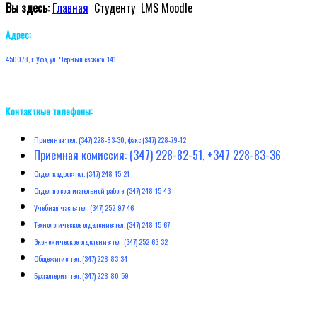
Вы здесь:
Главная
Студенту
LMS Moodle
Адрес:
450078, г. Уфа, ул. Чернышевского, 141
Контактные телефоны:
Приемная: тел. (347) 228-83-30, факс (347) 228-79-12
Приемная комиссия: (347) 228-82-51, +347 228-83-36
Отдел кадров: тел. (347) 248-15-21
Отдел по воспитательной работе: (347) 248-15-43
Учебная часть: тел. (347) 252-97-46
Технологическое отделение: тел. (347) 248-15-67
Экономическое отделение: тел. (347) 252-63-32
Общежитие: тел. (347) 228-83-34
Бухгалтерия: тел. (347) 228-80-59