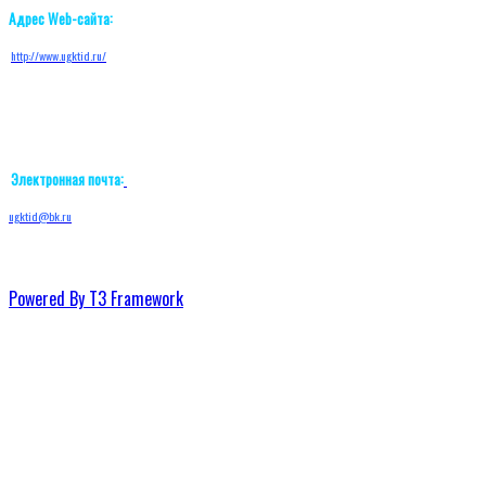
Адрес Web-сайта:
http://w
ww.ugktid.ru/
Электронная почта:
ugktid@bk.ru
Powered By T3 Framework