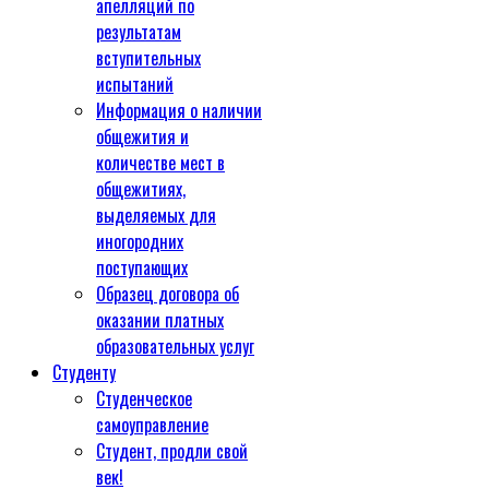
апелляций по
результатам
вступительных
испытаний
Информация о наличии
общежития и
количестве мест в
общежитиях,
выделяемых для
иногородних
поступающих
Образец договора об
оказании платных
образовательных услуг
Студенту
Студенческое
самоуправление
Студент, продли свой
век!