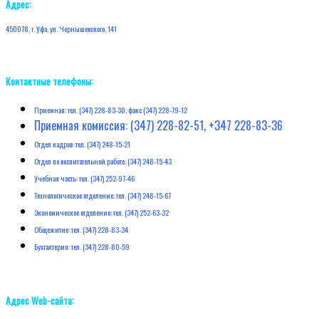
Адрес:
450078, г. Уфа, ул. Чернышевского, 141
Контактные телефоны:
Приемная: тел. (347) 228-83-30, факс (347) 228-79-12
Приемная комиссия: (347) 228-82-51, +347 228-83-36
Отдел кадров: тел. (347) 248-15-21
Отдел по воспитательной работе: (347) 248-15-43
Учебная часть: тел. (347) 252-97-46
Технологическое отделение: тел. (347) 248-15-67
Экономическое отделение: тел. (347) 252-63-32
Общежитие: тел. (347) 228-83-34
Бухгалтерия: тел. (347) 228-80-59
Адрес Web-сайта: