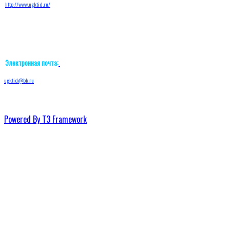
http://w
ww.ugktid.ru/
Электронная почта:
ugktid@bk.ru
Powered By T3 Framework