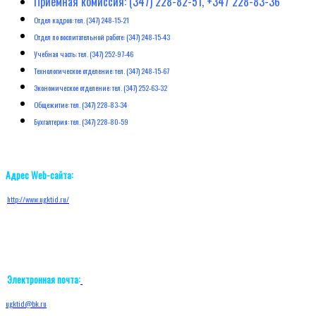
Приемная комиссия: (347) 228-82-51, +347 228-83-36
Отдел кадров: тел. (347) 248-15-21
Отдел по воспитательной работе: (347) 248-15-43
Учебная часть: тел. (347) 252-97-46
Технологическое отделение: тел. (347) 248-15-67
Экономическое отделение: тел. (347) 252-63-32
Общежитие: тел. (347) 228-83-34
Бухгалтерия: тел. (347) 228-80-59
Адрес Web-сайта:
http://w
ww.ugktid.ru/
Электронная почта:
ugktid@bk.ru