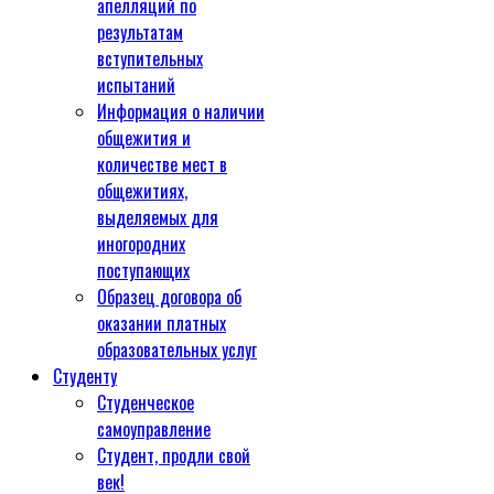
апелляций по
результатам
вступительных
испытаний
Информация о наличии
общежития и
количестве мест в
общежитиях,
выделяемых для
иногородних
поступающих
Образец договора об
оказании платных
образовательных услуг
Студенту
Студенческое
самоуправление
Студент, продли свой
век!