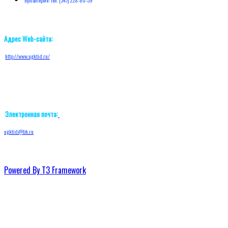
Бухгалтерия: тел. (347) 228-80-59
Адрес Web-сайта:
http://w
ww.ugktid.ru/
Электронная почта:
ugktid@bk.ru
Powered By T3 Framework