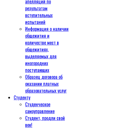
апелляций по
результатам
вступительных
испытаний
Информация о наличии
общежития и
количестве мест в
общежитиях,
выделяемых для
иногородних
поступающих
Образец договора об
оказании платных
образовательных услуг
Студенту
Студенческое
самоуправление
Студент, продли свой
век!