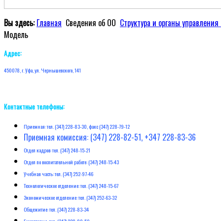
Вы здесь:
Главная
Сведения об ОО
Структура и органы управления
Модель
Адрес:
450078, г. Уфа, ул. Чернышевского, 141
Контактные телефоны:
Приемная: тел. (347) 228-83-30, факс (347) 228-79-12
Приемная комиссия: (347) 228-82-51, +347 228-83-36
Отдел кадров: тел. (347) 248-15-21
Отдел по воспитательной работе: (347) 248-15-43
Учебная часть: тел. (347) 252-97-46
Технологическое отделение: тел. (347) 248-15-67
Экономическое отделение: тел. (347) 252-63-32
Общежитие: тел. (347) 228-83-34