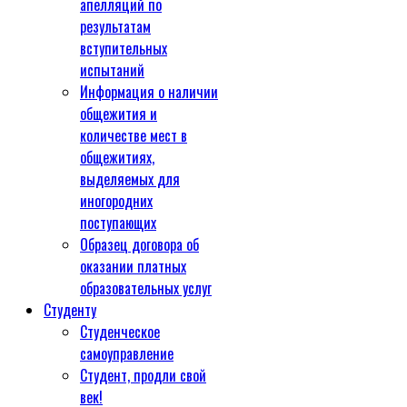
апелляций по
результатам
вступительных
испытаний
Информация о наличии
общежития и
количестве мест в
общежитиях,
выделяемых для
иногородних
поступающих
Образец договора об
оказании платных
образовательных услуг
Студенту
Студенческое
самоуправление
Студент, продли свой
век!