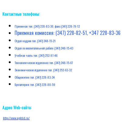
Контактные телефоны:
Приемная: тел. (347) 228-83-30, факс (347) 228-79-12
Приемная комиссия: (347) 228-82-51, +347 228-83-36
Отдел кадров: тел. (347) 248-15-21
Отдел по воспитательной работе: (347) 248-15-43
Учебная часть: тел. (347) 252-97-46
Технологическое отделение: тел. (347) 248-15-67
Экономическое отделение: тел. (347) 252-63-32
Общежитие: тел. (347) 228-83-34
Бухгалтерия: тел. (347) 228-80-59
Адрес Web-сайта:
http://w
ww.ugktid.ru/