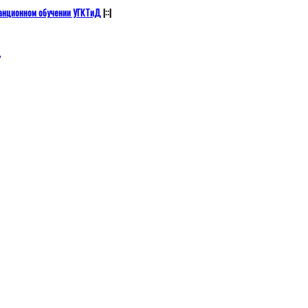
анционном обучении УГКТиД
|::|
а