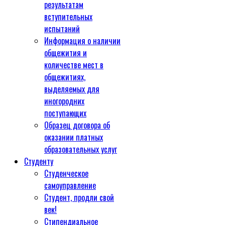
результатам
вступительных
испытаний
Информация о наличии
общежития и
количестве мест в
общежитиях,
выделяемых для
иногородних
поступающих
Образец договора об
оказании платных
образовательных услуг
Студенту
Студенческое
самоуправление
Студент, продли свой
век!
Стипендиальное